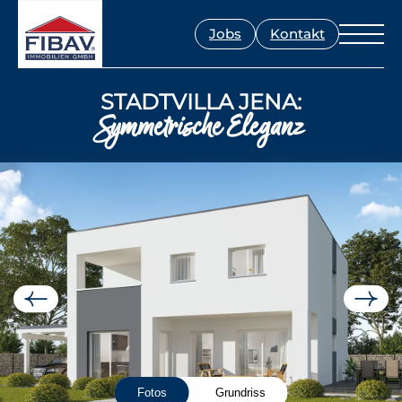
Jobs
Kontakt
STADTVILLA JENA:
Symmetrische Eleganz
Fotos
Grundriss